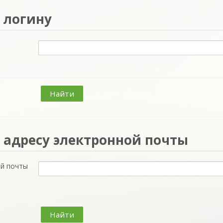
огину
 логину
дресу электронной почты
 адресу электронной почты
ой почты